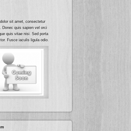
olor sit amet, consectetur
t. Donec quis sapien vel orci
que quis vitae nisi. Sed porta
or. Fusce iaculis ligula odio.
um