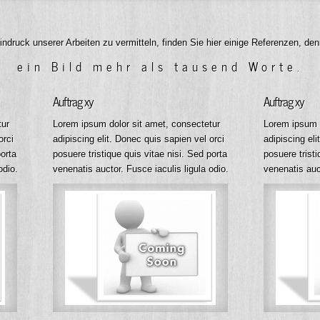
ndruck unserer Arbeiten zu vermitteln, finden Sie hier einige Referenzen, den
ein Bild mehr als tausend Worte.
Auftrag xy
Auftrag xy
tur
Lorem ipsum dolor sit amet, consectetur
Lorem ipsum d
orci
adipiscing elit. Donec quis sapien vel orci
adipiscing eli
porta
posuere tristique quis vitae nisi. Sed porta
posuere tristi
odio.
venenatis auctor. Fusce iaculis ligula odio.
venenatis auct