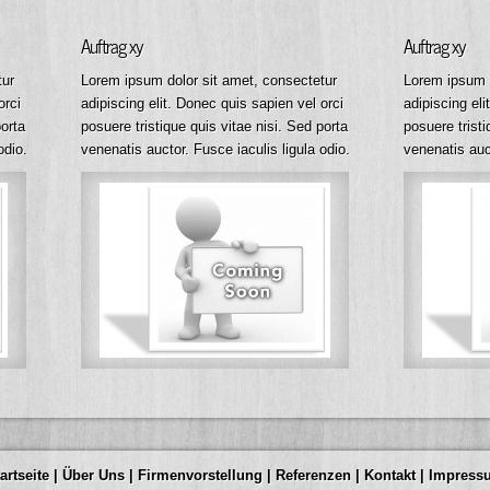
Auftrag xy
Auftrag xy
tur
Lorem ipsum dolor sit amet, consectetur
Lorem ipsum d
orci
adipiscing elit. Donec quis sapien vel orci
adipiscing eli
porta
posuere tristique quis vitae nisi. Sed porta
posuere tristi
odio.
venenatis auctor. Fusce iaculis ligula odio.
venenatis auct
artseite
|
Über Uns
|
Firmenvorstellung
|
Referenzen
|
Kontakt
|
Impress