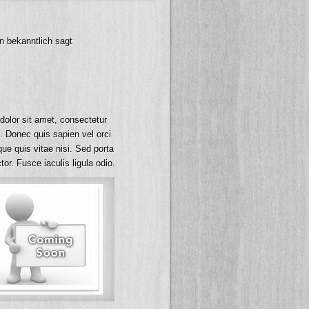
n bekanntlich sagt
olor sit amet, consectetur
t. Donec quis sapien vel orci
que quis vitae nisi. Sed porta
or. Fusce iaculis ligula odio.